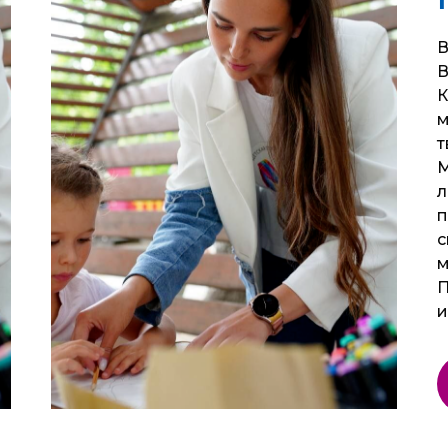
В
В
К
м
т
М
л
п
с
м
П
и